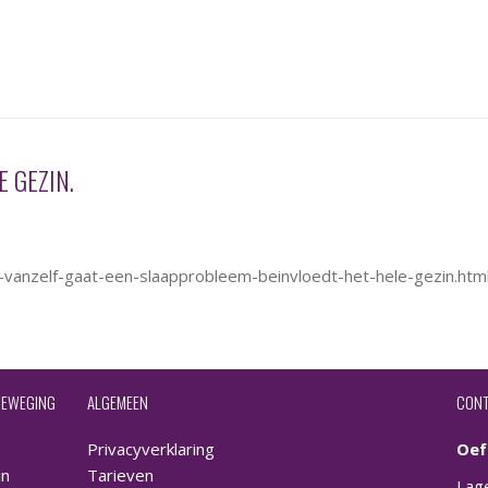
 GEZIN.
t-vanzelf-gaat-een-slaapprobleem-beinvloedt-het-hele-gezin.htm
 BEWEGING
ALGEMEEN
CONT
Privacyverklaring
Oef
jn
Tarieven
Lag