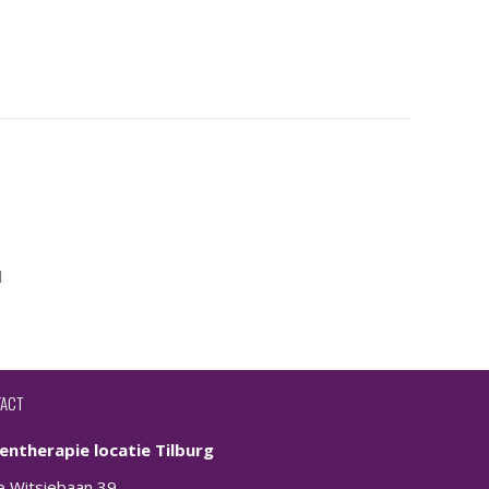
l
ACT
entherapie locatie Tilburg
e Witsiebaan 39