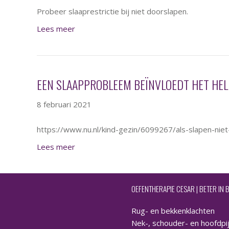
Probeer slaaprestrictie bij niet doorslapen.
Lees meer
EEN SLAAPPROBLEEM BEÏNVLOEDT HET HELE
8 februari 2021
https://www.nu.nl/kind-gezin/6099267/als-slapen-nie
Lees meer
OEFENTHERAPIE CESAR | BETER IN
Rug- en bekkenklachten
Nek-, schouder- en hoofdpi