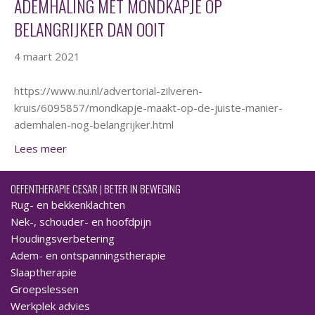
ADEMHALING MET MONDKAPJE OP
BELANGRIJKER DAN OOIT
4 maart 2021
https://www.nu.nl/advertorial-zilveren-
kruis/6095857/mondkapje-maakt-op-de-juiste-manier-
ademhalen-nog-belangrijker.html
Lees meer
OEFENTHERAPIE CESAR | BETER IN BEWEGING
Rug- en bekkenklachten
Nek-, schouder- en hoofdpijn
Houdingsverbetering
Adem- en ontspanningstherapie
Slaaptherapie
Groepslessen
Werkplek advies