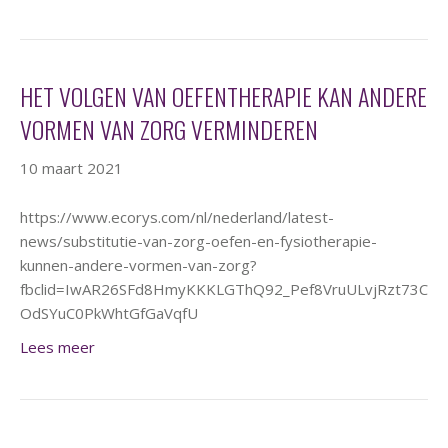
HET VOLGEN VAN OEFENTHERAPIE KAN ANDERE
VORMEN VAN ZORG VERMINDEREN
10 maart 2021
https://www.ecorys.com/nl/nederland/latest-
news/substitutie-van-zorg-oefen-en-fysiotherapie-
kunnen-andere-vormen-van-zorg?
fbclid=IwAR26SFd8HmyKKKLGThQ92_Pef8VruULvjRzt73C
OdSYuC0PkWhtGfGaVqfU
Lees meer