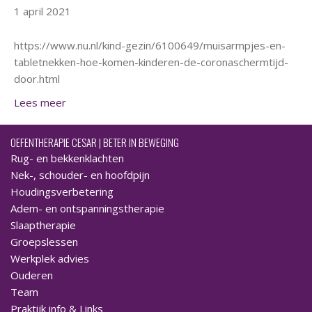
1 april 2021
https://www.nu.nl/kind-gezin/6100649/muisarmpjes-en-
tabletnekken-hoe-komen-kinderen-de-coronaschermtijd-
door.html
Lees meer
OEFENTHERAPIE CESAR | BETER IN BEWEGING
Rug- en bekkenklachten
Nek-, schouder- en hoofdpijn
Houdingsverbetering
Adem- en ontspanningstherapie
Slaaptherapie
Groepslessen
Werkplek advies
Ouderen
Team
Praktijk info & Links