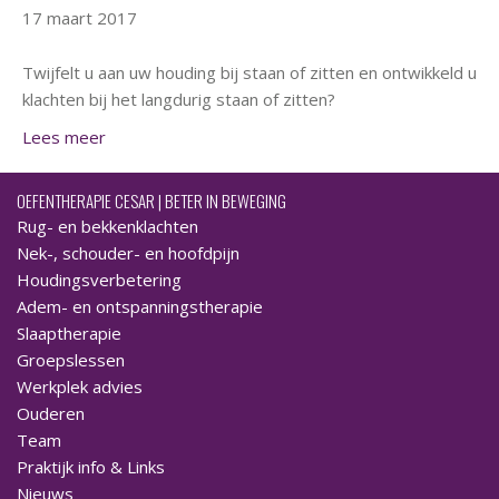
17 maart 2017
Twijfelt u aan uw houding bij staan of zitten en ontwikkeld u
klachten bij het langdurig staan of zitten?
Lees meer
OEFENTHERAPIE CESAR | BETER IN BEWEGING
Rug- en bekkenklachten
Nek-, schouder- en hoofdpijn
Houdingsverbetering
Adem- en ontspanningstherapie
Slaaptherapie
Groepslessen
Werkplek advies
Ouderen
Team
Praktijk info & Links
Nieuws